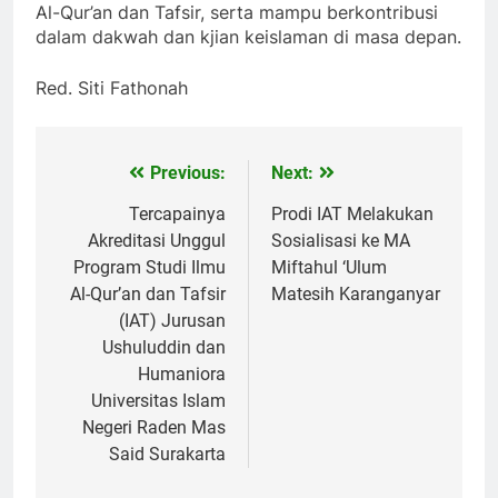
Al-Qur’an dan Tafsir, serta mampu berkontribusi
dalam dakwah dan kjian keislaman di masa depan.
Red. Siti Fathonah
Previous:
Next:
Post
navigation
Tercapainya
Prodi IAT Melakukan
Akreditasi Unggul
Sosialisasi ke MA
Program Studi Ilmu
Miftahul ‘Ulum
Al-Qur’an dan Tafsir
Matesih Karanganyar
(IAT) Jurusan
Ushuluddin dan
Humaniora
Universitas Islam
Negeri Raden Mas
Said Surakarta