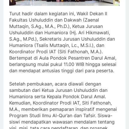
Turut hadir dalam kegiatan ini, Wakil Dekan II
Fakultas Ushuluddin dan Dakwah (Zaenal
Muttaqin, S.Ag., M.A., Ph.D.), Ketua Jurusan
Ushuluddin dan Humaniora (Hj. Ari Hikmawati,
S.Ag., M.Pd.), Sekretaris Jurusan Ushuluddin dan
Humaniora (Tsalis Muttaqin, Lc., M.S.I.), dan
Koordinator Prodi IAT (Siti Fathonah, M.A.).
Bertempat di Aula Pondok Pesantren Darul Amal,
berlangsung mulai pukul 11.00 WIB hingga selesai
dan mendapat antusias tinggi dari para peserta.
Setelah pembukaan, acara diawali dengan
sambutan dari Ketua Jurusan Ushuluddin dan
Humaniora serta Kepala Pondok Darul Amal.
Kemudian, Koordinator Prodi IAT, Siti Fathonah,
M.A., memberikan pemaparan inspiratif mengenai
Program Studi Ilmu Al-Qur’an dan Tafsir. Siswa-
siswi mendapatkan wawasan mendalam tentang
visi, misi, tata cara pendaftaran, dan prospek