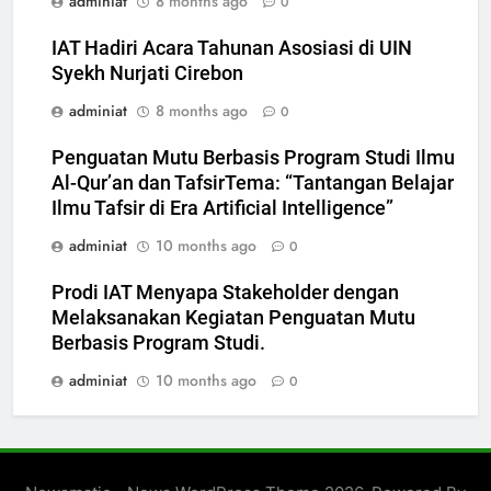
adminiat
8 months ago
0
IAT Hadiri Acara Tahunan Asosiasi di UIN
Syekh Nurjati Cirebon
adminiat
8 months ago
0
Penguatan Mutu Berbasis Program Studi Ilmu
Al-Qur’an dan TafsirTema: “Tantangan Belajar
Ilmu Tafsir di Era Artificial Intelligence”
adminiat
10 months ago
0
Prodi IAT Menyapa Stakeholder dengan
Melaksanakan Kegiatan Penguatan Mutu
Berbasis Program Studi.
adminiat
10 months ago
0