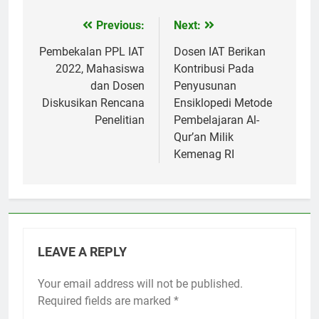
Previous:
Next:
Post
navigation
Pembekalan PPL IAT
Dosen IAT Berikan
2022, Mahasiswa
Kontribusi Pada
dan Dosen
Penyusunan
Diskusikan Rencana
Ensiklopedi Metode
Penelitian
Pembelajaran Al-
Qur’an Milik
Kemenag RI
LEAVE A REPLY
Your email address will not be published.
Required fields are marked
*