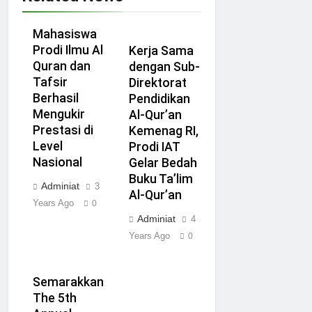
Mahasiswa
Prodi Ilmu Al
Kerja Sama
Quran dan
dengan Sub-
Tafsir
Direktorat
Berhasil
Pendidikan
Mengukir
Al-Qur’an
Prestasi di
Kemenag RI,
Level
Prodi IAT
Nasional
Gelar Bedah
Buku Ta’lim
Adminiat
3
Al-Qur’an
Years Ago
0
Adminiat
4
Years Ago
0
Semarakkan
The 5th