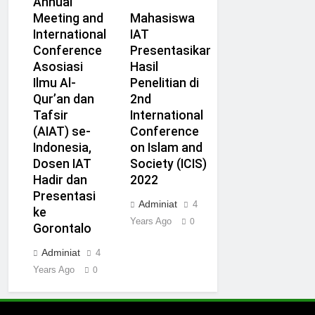
Annual
Meeting and
Mahasiswa
International
IAT
Conference
Presentasikan
Asosiasi
Hasil
Ilmu Al-
Penelitian di
Qur’an dan
2nd
Tafsir
International
(AIAT) se-
Conference
Indonesia,
on Islam and
Dosen IAT
Society (ICIS)
Hadir dan
2022
Presentasi
Adminiat
4
ke
Years Ago
0
Gorontalo
Adminiat
4
Years Ago
0