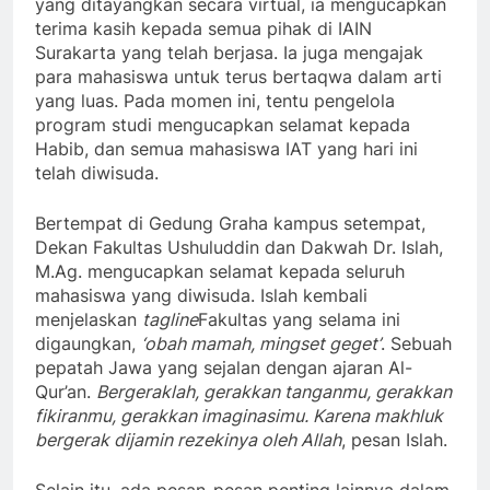
yang ditayangkan secara virtual, ia mengucapkan
terima kasih kepada semua pihak di IAIN
Surakarta yang telah berjasa. Ia juga mengajak
para mahasiswa untuk terus bertaqwa dalam arti
yang luas. Pada momen ini, tentu pengelola
program studi mengucapkan selamat kepada
Habib, dan semua mahasiswa IAT yang hari ini
telah diwisuda.
Bertempat di Gedung Graha kampus setempat,
Dekan Fakultas Ushuluddin dan Dakwah Dr. Islah,
M.Ag. mengucapkan selamat kepada seluruh
mahasiswa yang diwisuda. Islah kembali
menjelaskan
tagline
Fakultas yang selama ini
digaungkan,
‘obah mamah, mingset geget’
. Sebuah
pepatah Jawa yang sejalan dengan ajaran Al-
Qur’an.
Bergeraklah, gerakkan tanganmu, gerakkan
fikiranmu, gerakkan imaginasimu. Karena makhluk
bergerak dijamin rezekinya oleh Allah
, pesan Islah.
Selain itu, ada pesan-pesan penting lainnya dalam